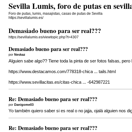
Sevilla Lumis, foro de putas en sevill
Foro de putas, lumis, masajistas, casas de putas de Sevilla
https://sevillalumis.es/
Demasiado bueno para ser real???
https://sevillalumis.es/viewtopic.php?t=4307
Demasiado bueno para ser real???
por
Neskaz
Alguien sabe algo?? Tiene toda la pinta de ser fotos falsas, pero
https://www.destacamos.com/778318-chica ... tails.html
https://www.sevillacitas.es/citas-chica ... -642987221
Re: Demasiado bueno para ser real???
por
Danigome03
Yo también quiero saber si es real o no jajja, ojalá alguien nos di
Re: Demasiado bueno para ser real???